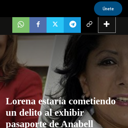
Únete
Lorena estaría cometiendo
un delito al exhibir
pasaporte de Anabell