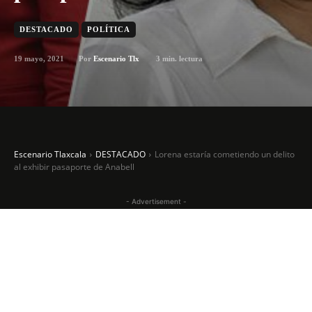
DESTACADO
POLÍTICA
19 mayo, 2021
3
min. lectura
Por
Escenario Tlx
Escenario Tlaxcala
DESTACADO
Lorena estaría cometiendo un delito
al exhibir pasaporte de Anabell
- Advertisement -