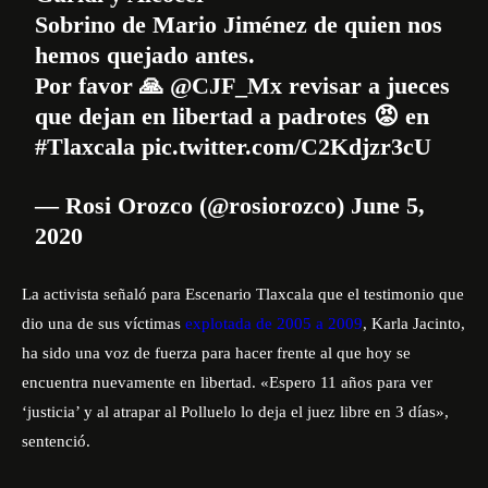
Sobrino de Mario Jiménez de quien nos
hemos quejado antes.
Por favor 🙏
@CJF_Mx
revisar a jueces
que dejan en libertad a padrotes 😡 en
#Tlaxcala
pic.twitter.com/C2Kdjzr3cU
— Rosi Orozco (@rosiorozco)
June 5,
2020
La activista señaló para Escenario Tlaxcala que el testimonio que
dio una de sus víctimas
explotada de 2005 a 2009
, Karla Jacinto,
ha sido una voz de fuerza para hacer frente al que hoy se
encuentra nuevamente en libertad. «Espero 11 años para ver
‘justicia’ y al atrapar al Polluelo lo deja el juez libre en 3 días»,
sentenció.