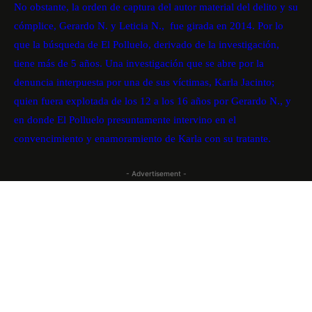
No obstante, la orden de captura del autor material del delito y su
cómplice, Gerardo N. y Leticia N., fue girada en 2014. Por lo
que la búsqueda de El Polluelo, derivado de la investigación,
tiene más de 5 años. Una investigación que se abre por la
denuncia interpuesta por una de sus víctimas, Karla Jacinto;
quien fuera explotada de los 12 a los 16 años por Gerardo N., y
en donde El Polluelo presuntamente intervino en el
convencimiento y enamoramiento de Karla con su tratante.
- Advertisement -