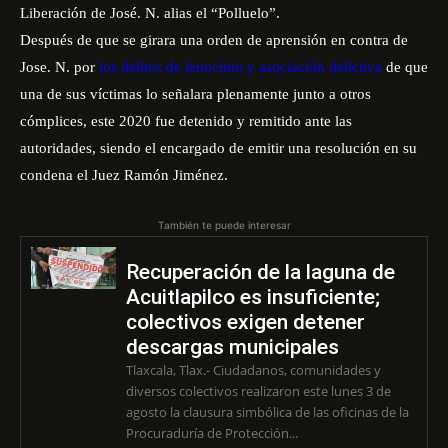
Liberación de José. N. alias el “Polluelo”.
Después de que se girara una orden de aprensión en contra de
Jose. N. por
los delitos de lenocinio y asociación delictiva
de que
una de sus víctimas lo señalara plenamente junto a otros
cómplices, este 2020 fue detenido y remitido ante las
autoridades, siendo el encargado de emitir una resolución en su
condena el Juez Ramón Jiménez.
También te puede interesar
Recuperación de la laguna de
Acuitlapilco es insuficiente;
colectivos exigen detener
descargas municipales
Tlaxcala, Tlax.- Ciudadanos, comunidades y
diversos colectivos realizaron este lunes 3 de
agosto la clausura simbólica de las oficinas de la
Procuraduría de Protección...