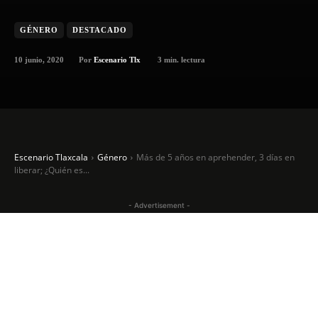
GÉNERO
DESTACADO
10 junio, 2020
3
min. lectura
Por
Escenario Tlx
Escenario Tlaxcala
Género
Más de 5 años en aprehender, 3 días en
liberar; ¿Quién es...
- Advertisement -