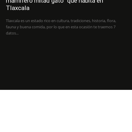
mamífero mitad gato” que habita en
Tlaxcala
Tlaxcala es un estado rico en cultura, tradiciones, historia, flora,
fauna y buena comida, por lo que en esta ocasión te traemos 7
datos...