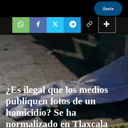
Únete
¿Es ilegal que los medios
publiquen fotos de un
homicidio? Se ha
normalizado en Tlaxcala