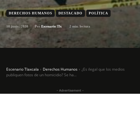
DERECHOS HUMANOS
DESTACADO
POLÍTICA
10 junio, 2020
2
min. lectura
Por
Escenario Tlx
Escenario Tlaxcala
Derechos Humanos
¿Es ilegal que los medios
publiquen fotos de un homicidio? Se ha...
- Advertisement -