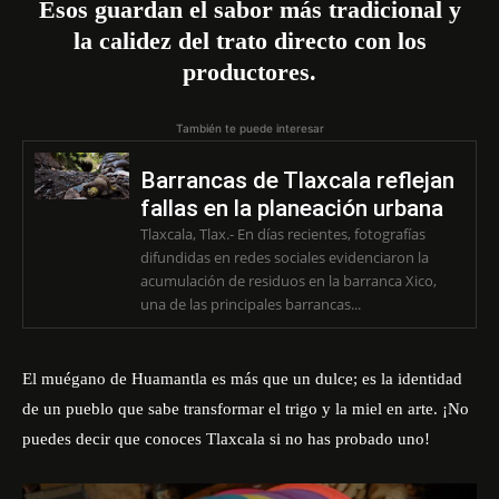
Esos guardan el sabor más tradicional y
la calidez del trato directo con los
productores.
También te puede interesar
Barrancas de Tlaxcala reflejan
fallas en la planeación urbana
Tlaxcala, Tlax.- En días recientes, fotografías
difundidas en redes sociales evidenciaron la
acumulación de residuos en la barranca Xico,
una de las principales barrancas...
El muégano de Huamantla es más que un dulce; es la identidad
de un pueblo que sabe transformar el trigo y la miel en arte. ¡No
puedes decir que conoces Tlaxcala si no has probado uno!