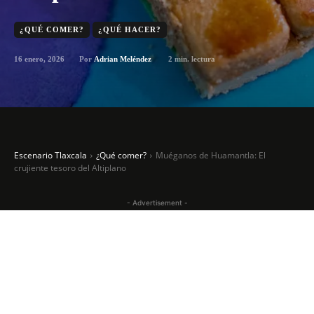
¿QUÉ COMER?
¿QUÉ HACER?
16 enero, 2026
2
min. lectura
Por
Adrian Meléndez
Escenario Tlaxcala
¿Qué comer?
Muéganos de Huamantla: El
crujiente tesoro del Altiplano
- Advertisement -