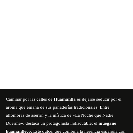
Caminar por las calles de
Huamantla
es dejarse seducir por el
aroma que emana de sus panaderías tradicionales. Entre
alfombras de aserrín y la mística de «La Noche que Nadie
Duerme», destaca un protagonista indiscutible: el
muégano
huamantleco
. Este dulce, que combina la herencia española con