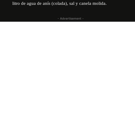
litro de agua de anís (colada), sal y canela molida.
- Advertisement -