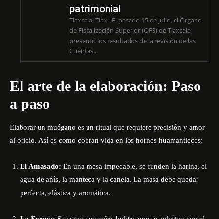
patrimonial
Tlaxcala, Tlax.- El pasado 15 de julio, el Órgano
de Fiscalización Superior (OFS) de Tlaxcala
presentó los resultados de la revisión de las
Cuentas...
El arte de la elaboración: Paso
a paso
Elaborar un muégano es un ritual que requiere precisión y amor
al oficio. Así es como cobran vida en los hornos huamantlecos:
El Amasado:
En una mesa impecable, se funden la harina, el
agua de anís, la manteca y la canela. La masa debe quedar
perfecta, elástica y aromática.
La Forma:
Se crean pequeñas bolitas que se aplastan con el