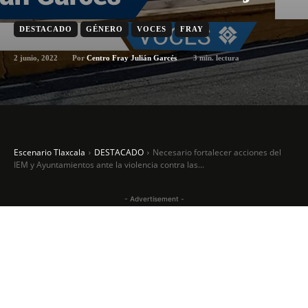
DESTACADO
GÉNERO
VOCES
FRAY
2 junio, 2022
3
min. lectura
Por
Centro Fray Julián Garcés
Escenario Tlaxcala
DESTACADO
Necesario fortalecer acciones del
IEM y Ayuntamientos ante la violencia contra las...
- Advertisement -