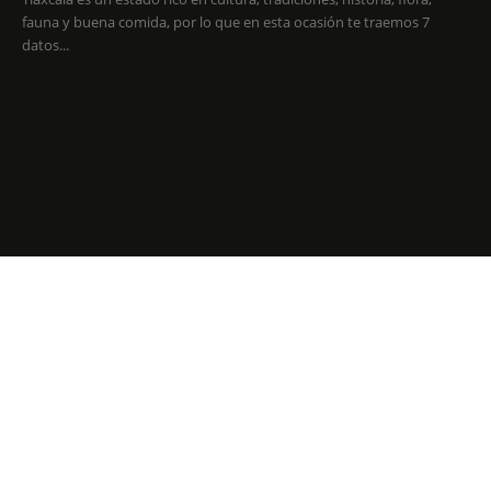
fauna y buena comida, por lo que en esta ocasión te traemos 7
datos...