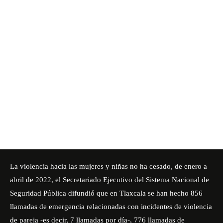
La violencia hacia las mujeres y niñas no ha cesado, de enero a
abril de 2022, el Secretariado Ejecutivo del Sistema Nacional de
Seguridad Pública difundió que en Tlaxcala se han hecho 856
llamadas de emergencia relacionadas con incidentes de violencia
de pareja -es decir, 7 llamadas por día-, 776 llamadas de