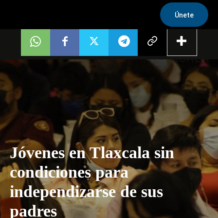
Únete
Jóvenes en Tlaxcala sin
condiciones para
independizarse de sus
padres