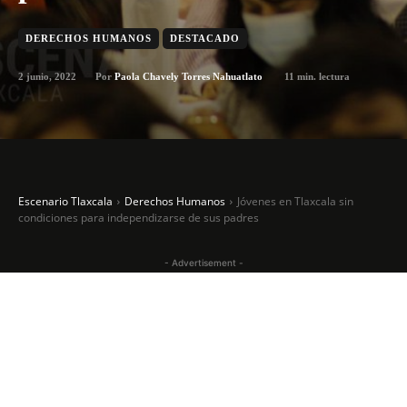
DERECHOS HUMANOS
DESTACADO
2 junio, 2022
11
min. lectura
Por
Paola Chavely Torres Nahuatlato
Escenario Tlaxcala
Derechos Humanos
Jóvenes en Tlaxcala sin
condiciones para independizarse de sus padres
- Advertisement -