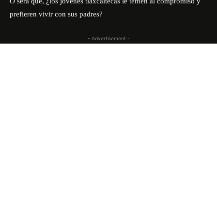
O será que, ¿los jóvenes tlaxcaltecas le temen al compromiso y
prefieren vivir con sus padres?
- Advertisement -