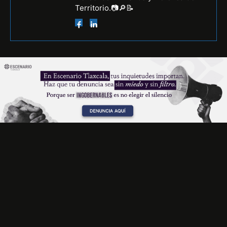
Territorio.📷🔎📝