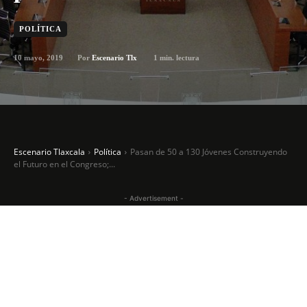
POLÍTICA
10 mayo, 2019
1
min. lectura
Por
Escenario Tlx
Escenario Tlaxcala
Política
Pasan de 50 a 130 Jóvenes Construyendo
el Futuro en el Congreso;...
- Advertisement -