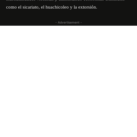
como el sicariato, el huachicoleo y la extorsión.
- Advertisement -