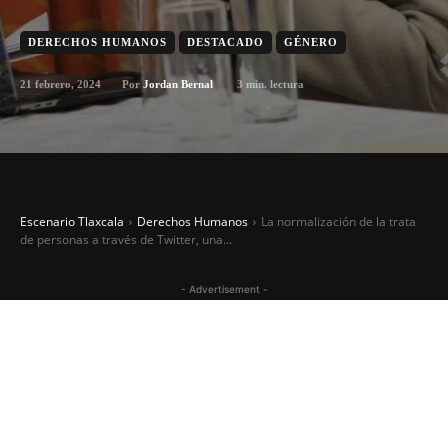
DERECHOS HUMANOS
DESTACADO
GÉNERO
21 febrero, 2024
3
min. lectura
Por
Jordan Bernal
Escenario Tlaxcala
Derechos Humanos
La normalización de la trata
de personas a través de Twitter, una...
- Advertisement -