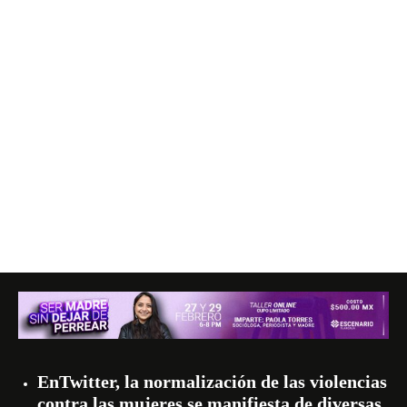
EnTwitter, la normalización de las violencias
contra las mujeres se manifiesta de diversas