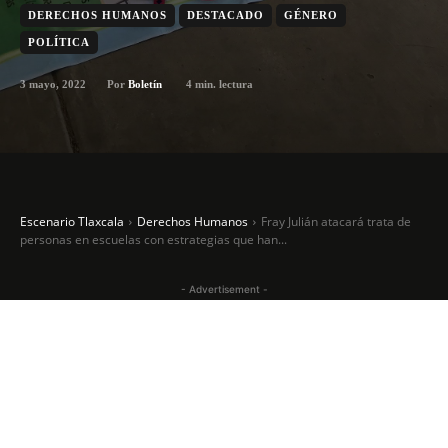
DERECHOS HUMANOS
DESTACADO
GÉNERO
POLÍTICA
3 mayo, 2022
4
min. lectura
Por
Boletín
Escenario Tlaxcala
Derechos Humanos
Fray Julián atacará trata de
personas en escuelas con estrategias que han...
- Advertisement -