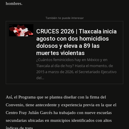
hombres.
También te puede interesar
CRUCES 2026 | Tlaxcala inicia
agosto con dos homicidios
dolosos y eleva a 89 las
muertes violentas
¿Cuántos feminicidios hay en México y en
Tlaxcala al día de hoy? Hasta el momento, de
2015 a marzo de 2026, el Secretariado Ejecutivo
del...
Así, el Programa que se plantea diseñar con la firma del
Convenio, tiene antecedente y experiencia previa en la que el
Centro Fray Julián Garcés ha trabajado con nueve escuelas
secundarias ubicadas en municipios identificados con altos
índices de trata.