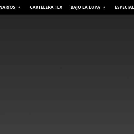
NARIOS
CARTELERA TLX
BAJO LA LUPA
ESPECIA