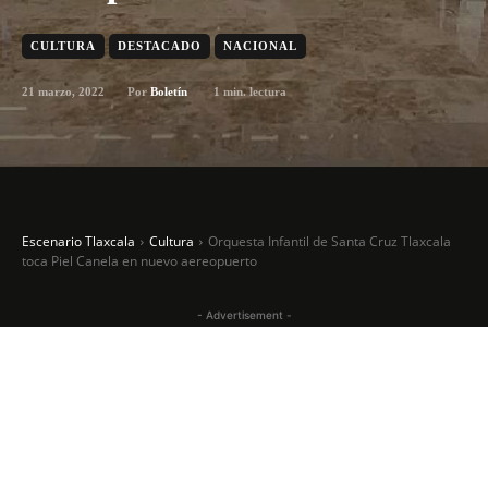
CULTURA
DESTACADO
NACIONAL
21 marzo, 2022
1
min. lectura
Por
Boletín
Escenario Tlaxcala
Cultura
Orquesta Infantil de Santa Cruz Tlaxcala
toca Piel Canela en nuevo aereopuerto
- Advertisement -