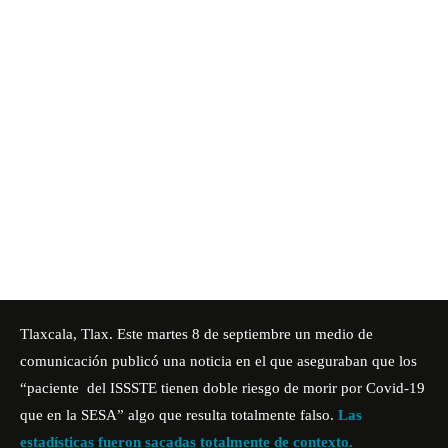
Tlaxcala, Tlax. Este martes 8 de septiembre un medio de
comunicación publicó una noticia en el que aseguraban que los
“paciente del ISSSTE tienen doble riesgo de morir por Covid-19
que en la SESA” algo que resulta totalmente falso.
Las
estadísticas fueron sacadas totalmente de contexto.