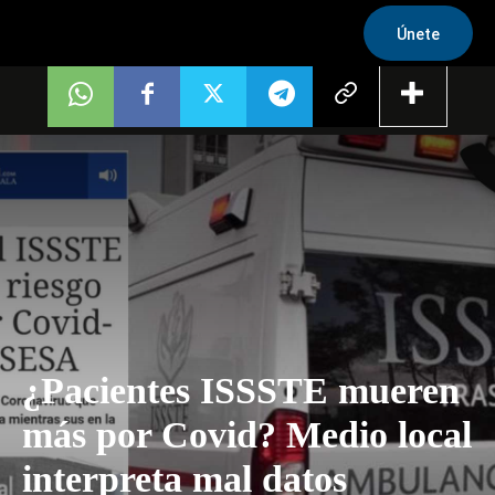
Únete
¿Pacientes ISSSTE mueren
más por Covid? Medio local
interpreta mal datos