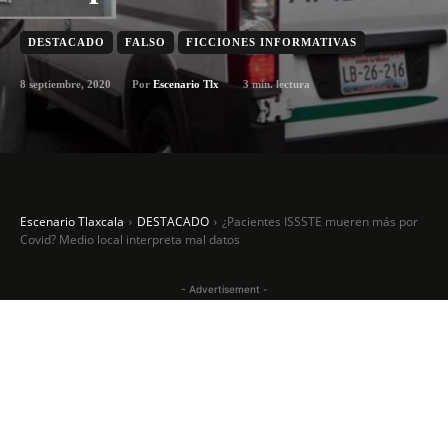
DESTACADO
FALSO
FICCIONES INFORMATIVAS
8 septiembre, 2020
3
min. lectura
Por
Escenario Tlx
Escenario Tlaxcala
DESTACADO
¿Pacientes ISSSTE mueren más por
Covid? Medio local interpreta mal datos
- Advertisement -