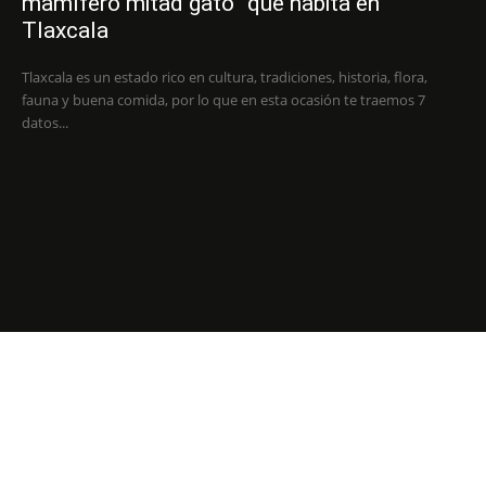
mamífero mitad gato” que habita en
Tlaxcala
Tlaxcala es un estado rico en cultura, tradiciones, historia, flora,
fauna y buena comida, por lo que en esta ocasión te traemos 7
datos...