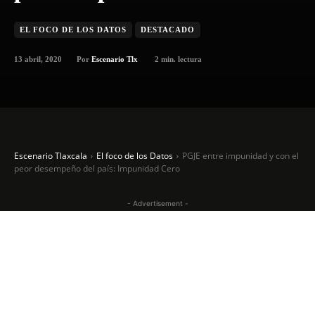
EL FOCO DE LOS DATOS
DESTACADO
13 abril, 2020
2
min. lectura
Por
Escenario Tlx
Escenario Tlaxcala
El foco de los Datos
PGJE entre impunidad y con el
peor desempeño del país: Impunidad Cero
- Advertisement -