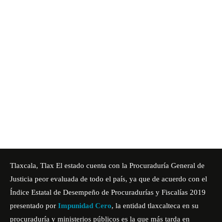
Tlaxcala, Tlax El estado cuenta con la Procuraduría General de
Justicia peor evaluada de todo el país, ya que de acuerdo con el
Índice Estatal de Desempeño de Procuradurías y Fiscalías 2019
presentado por
Impunidad Cero
, la entidad tlaxcalteca en su
procuraduría y ministerios públicos es la que más tarda en