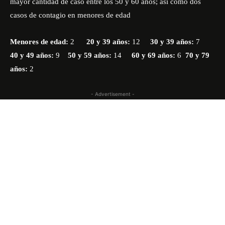
mayor cantidad de caso entre los 50 y 60 años; así como dos
casos de contagio en menores de edad
Menores de edad:
2
20 y 39 años:
12
30 y 39 años:
7
40 y 49 años:
9
50 y 59 años:
14
60 y 69 años:
6
70 y 79
años:
2
- Advertisement -