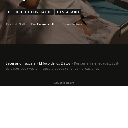
EL FOCO DE LOS DATOS
DESTACADO
15 abril, 2020
3
min. lectura
Por
Escenario Tlx
Escenario Tlaxcala
El foco de los Datos
Por sus enfermedades, 82%
de casos positivos en Tlaxcala puede tener complicaciones
- Advertisement -