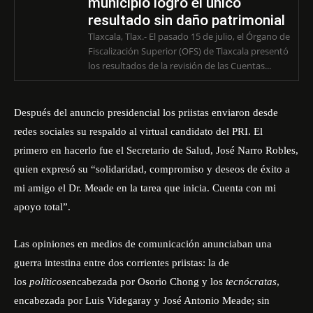
municipio logró el único
resultado sin daño patrimonial
Tlaxcala, Tlax.- El pasado 15 de julio, el Órgano de
Fiscalización Superior (OFS) de Tlaxcala presentó
los resultados de la revisión de las Cuentas...
Después del anuncio presidencial los priistas enviaron desde
redes sociales su respaldo al virtual candidato del PRI. El
primero en hacerlo fue el Secretario de Salud, José Narro Robles,
quien expresó su “solidaridad, compromiso y deseos de éxito a
mi amigo el Dr. Meade en la tarea que inicia. Cuenta con mi
apoyo total”.
Las opiniones en medios de comunicación anunciaban una
guerra intestina entre dos corrientes priistas: la de
los
políticos
encabezada por Osorio Chong y los
tecnócratas
,
encabezada por Luis Videgaray y José Antonio Meade; sin