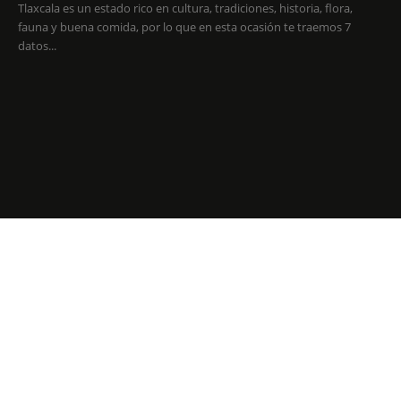
Tlaxcala es un estado rico en cultura, tradiciones, historia, flora,
fauna y buena comida, por lo que en esta ocasión te traemos 7
datos...