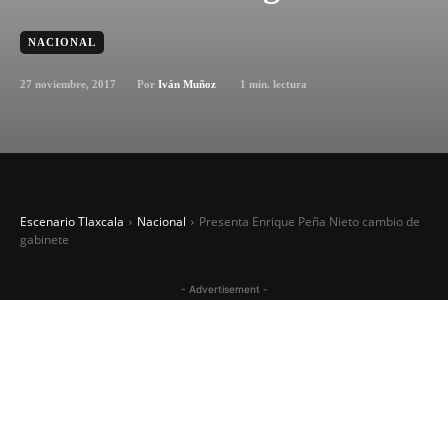
NACIONAL
27 noviembre, 2017
1
min. lectura
Por
Iván Muñoz
Escenario Tlaxcala
Nacional
Presenta Enrique Peña Nieto cambio de
gabinete
- Advertisement -