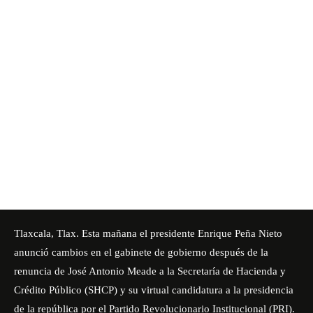
Tlaxcala, Tlax. Esta mañana el presidente Enrique Peña Nieto
anunció cambios en el gabinete de gobierno después de la
renuncia de José Antonio Meade a la Secretaría de Hacienda y
Crédito Público (SHCP) y su virtual candidatura a la presidencia
de la república por el Partido Revolucionario Institucional (PRI).