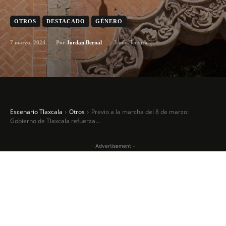
OTROS
DESTACADO
GÉNERO
7 marzo, 2024
3
min. lectura
Por
Jordan Bernal
Escenario Tlaxcala
Otros
Previo a la marcha del 8 de marzo:
Gobierno de Tlaxcala refuerza...
- Advertisement -