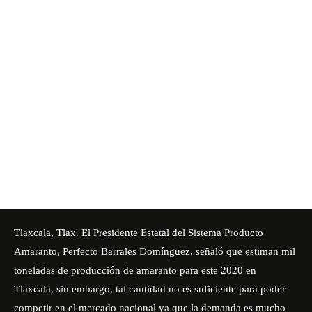
Tlaxcala, Tlax. El Presidente Estatal del Sistema Producto
Amaranto, Perfecto Barrales Domínguez, señaló que estiman mil
toneladas de producción de amaranto para este 2020 en
Tlaxcala, sin embargo, tal cantidad no es suficiente para poder
competir en el mercado nacional ya que la demanda es mucho