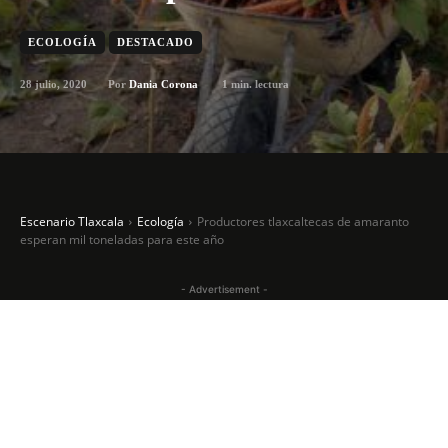
ECOLOGÍA
DESTACADO
28 julio, 2020
1
min. lectura
Por
Dania Corona
Escenario Tlaxcala
Ecología
Productores tlaxcaltecas de amaranto
esperan mil toneladas para este año
- Advertisement -