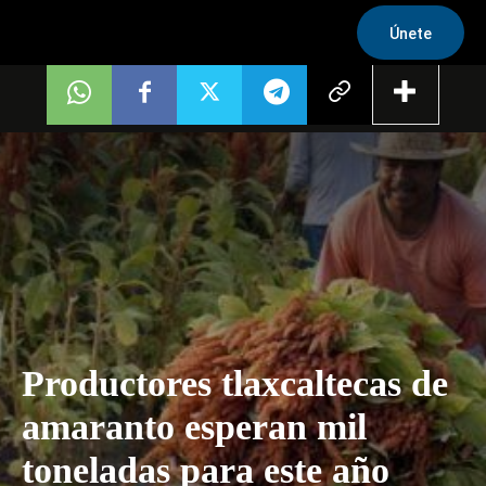
Únete
Productores tlaxcaltecas de
amaranto esperan mil
toneladas para este año