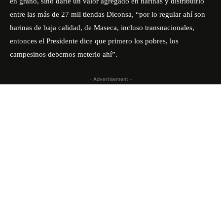
en grano, sino darle un valor agregado en harinas y distribuirlo
entre las más de 27 mil tiendas Diconsa, “por lo regular ahí son
harinas de baja calidad, de Maseca, incluso transnacionales,
entonces el Presidente dice que primero los pobres, los
campesinos debemos meterlo ahí”.
- Advertisement -