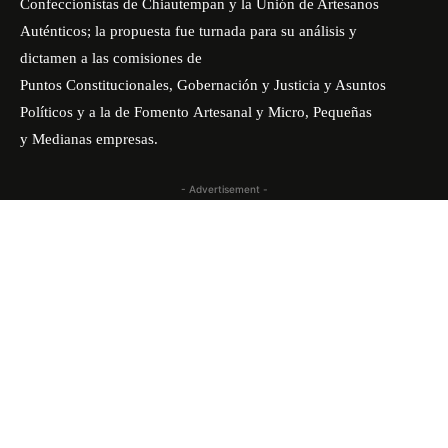
Confeccionistas de Chiautempan y la Unión de Artesanos
Auténticos; la propuesta fue turnada para su análisis y
dictamen a las comisiones de
Puntos Constitucionales, Gobernación y Justicia y Asuntos
Políticos y a la de Fomento Artesanal y Micro, Pequeñas
y Medianas empresas.
- Advertisement -