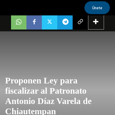
Únete
Proponen Ley para
fiscalizar al Patronato
Antonio Díaz Varela de
Chiautempan