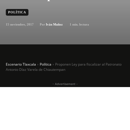
POLÍTICA
15 noviembre, 2017
1
min. lectura
Por
Iván Muñoz
Escenario Tlaxcala
Política
Proponen Ley para fiscalizar al Patronato
Antonio Díaz Varela de Chiautempan
- Advertisement -