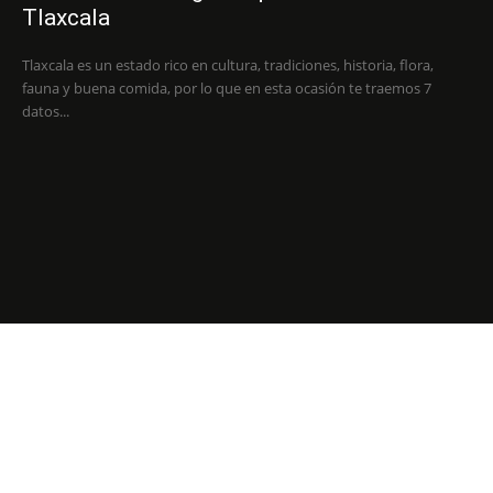
Tlaxcala
Tlaxcala es un estado rico en cultura, tradiciones, historia, flora,
fauna y buena comida, por lo que en esta ocasión te traemos 7
datos...