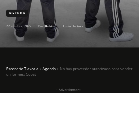
AGENDA
22 octubre, 2022
1
min. lectura
Por
Boletín
Escenario Tlaxcala
Agenda
No hay proveedor autorizado para vender
uniformes: Cobat
- Advertisement -