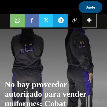
Únete
No hay proveedor
autorizado para vender
uniformes: Cobat