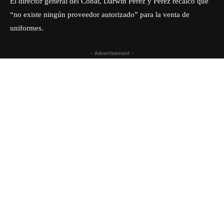
El director general del Cobat, Darwin Pérez y Pérez recalcó que
“no existe ningún proveedor autorizado” para la venta de
uniformes.
- Advertisement -