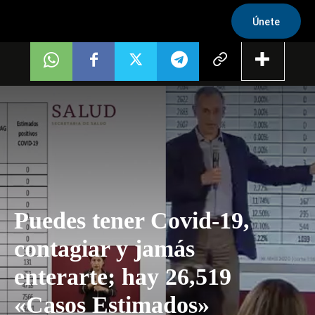
Únete
Puedes tener Covid-19,
contagiar y jamás
enterarte; hay 26,519
«Casos Estimados»