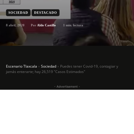
SOCIEDAD
DESTACADO
8 abril, 2020
1
min. lectura
Por
Aldo Castillo
Escenario Tlaxcala
Sociedad
Puedes tener Covid-19, contagiar y
jamás enterarte; hay 26,519 "Casos Estimados"
- Advertisement -