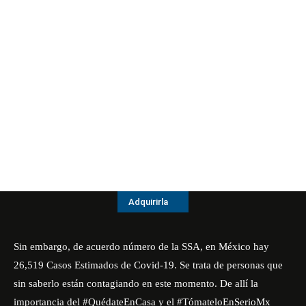
Adquirirla
Sin embargo, de acuerdo número de la SSA, en México hay
26,519 Casos Estimados de Covid-19. Se trata de personas que
sin saberlo están contagiando en este momento. De allí la
importancia del #QuédateEnCasa y el #TómateloEnSerioMx