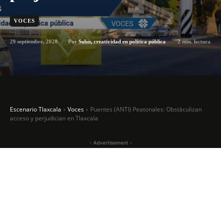
VOCES
29 septiembre, 2020
2
min. lectura
Por
Sulus, creatividad en política pública
Escenario Tlaxcala
Voces
Puentes (ANTI) Peatonales: Obstáculizan
acceso y perjudician en Tlaxcala
- Advertisement -