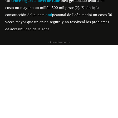
Un
cruce seguro a nivel de calle
bien gestionado tendría un
costo no mayor a un millón 500 mil pesos
[2]
. Es decir, la
construcción del puente
anti
peatonal de León tendrá un costo 30
veces mayor que un cruce seguro y no resolverá los problemas
de accesibilidad de la zona.
- Advertisement -