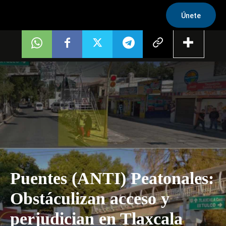
Únete
Puentes (ANTI) Peatonales:
Obstáculizan acceso y
perjudician en Tlaxcala