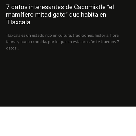
7 datos interesantes de Cacomixtle “el
mamífero mitad gato” que habita en
Tlaxcala
Tlaxcala es un estado rico en cultura, tradiciones, historia, flora,
fauna y buena comida, por lo que en esta ocasión te traemos 7
datos...