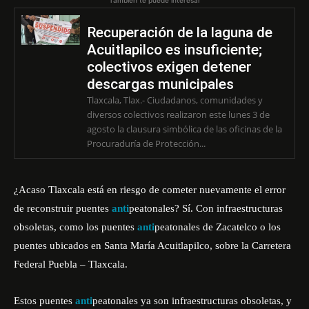
También te puede interesar
Recuperación de la laguna de
Acuitlapilco es insuficiente;
colectivos exigen detener
descargas municipales
Tlaxcala, Tlax.- Ciudadanos, comunidades y
diversos colectivos realizaron este lunes 3 de
agosto la clausura simbólica de las oficinas de la
Procuraduría de Protección...
¿Acaso Tlaxcala está en riesgo de cometer nuevamente el error
de reconstruir puentes
anti
peatonales? Sí. Con infraestructuras
obsoletas, como los
puentes
anti
peatonales de Zacatelco
o los
puentes ubicados en Santa María Acuitlapilco, sobre la Carretera
Federal Puebla – Tlaxcala.
Estos puentes
anti
peatonales ya son infraestructuras obsoletas, y