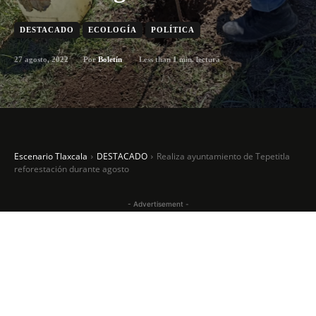
DESTACADO
ECOLOGÍA
POLÍTICA
27 agosto, 2022
Less than 1
min. lectura
Por
Boletín
Escenario Tlaxcala
DESTACADO
Realiza ayuntamiento de Tepetitla
reforestación durante agosto
- Advertisement -