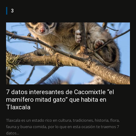
3
7 datos interesantes de Cacomixtle “el
mamífero mitad gato” que habita en
Tlaxcala
Tlaxcala es un estado rico en cultura, tradiciones, historia, flora,
fauna y buena comida, por lo que en esta ocasión te traemos 7
datos...