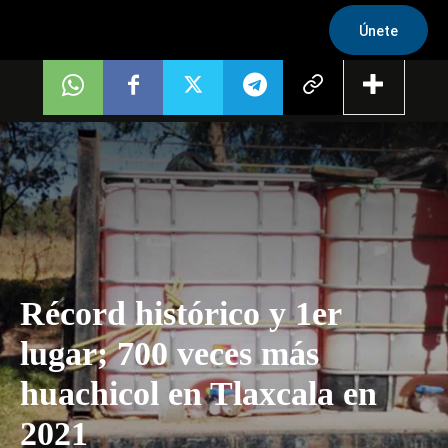
Únete
Récord histórico y 1er
lugar; 700 veces más
huachicol en Tlaxcala en
2021