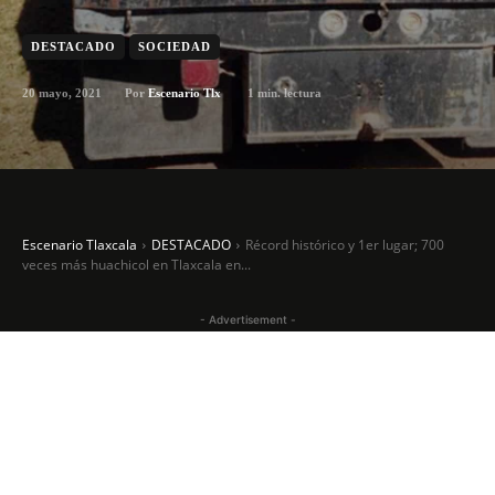
DESTACADO
SOCIEDAD
20 mayo, 2021
1
min. lectura
Por
Escenario Tlx
Escenario Tlaxcala
DESTACADO
Récord histórico y 1er lugar; 700
veces más huachicol en Tlaxcala en...
- Advertisement -