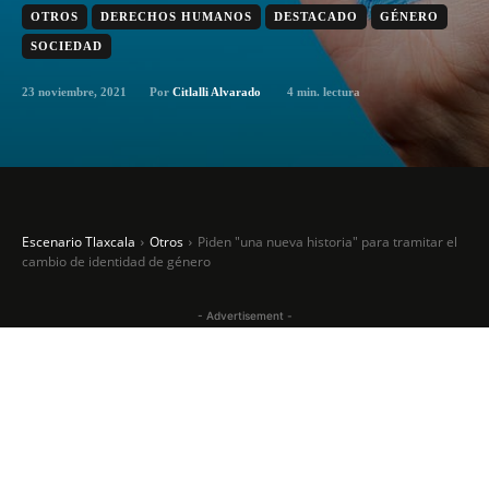
OTROS
DERECHOS HUMANOS
DESTACADO
GÉNERO
SOCIEDAD
23 noviembre, 2021
4
min. lectura
Por
Citlalli Alvarado
Escenario Tlaxcala
Otros
Piden "una nueva historia" para tramitar el
cambio de identidad de género
- Advertisement -