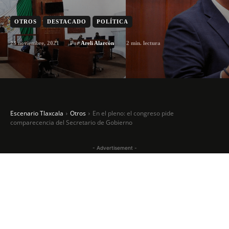
OTROS
DESTACADO
POLÍTICA
23 noviembre, 2021
2
min. lectura
Por
Areli Alarcón
Escenario Tlaxcala
Otros
En el pleno: el congreso pide
comparecencia del Secretario de Gobierno
- Advertisement -