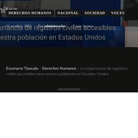
DERECHOS HUMANOS
NACIONAL
SOCIEDAD
VOCES
31 octubre, 2024
2
min. lectura
Por
administrador
Escenario Tlaxcala
Derechos Humanos
La importancia de registros
civiles accesibles para nuestra población en Estados Unidos
- Advertisement -