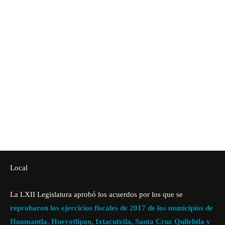
Local
La LXII Legislatura aprobó los acuerdos por los que se
reprobaron los ejercicios fiscales de 2017 de los municipios de
Huamantla, Hueyotlipan, Ixtacuixtla, Santa Cruz Quilehtla y