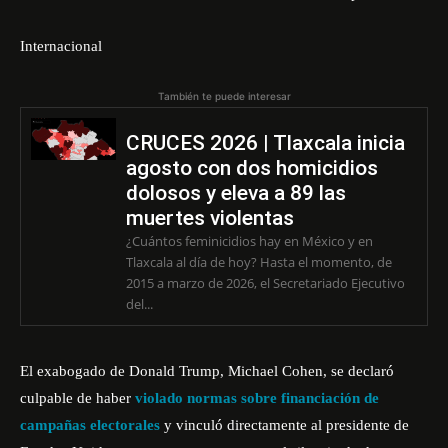
Internacional
También te puede interesar
CRUCES 2026 | Tlaxcala inicia
agosto con dos homicidios
dolosos y eleva a 89 las
muertes violentas
¿Cuántos feminicidios hay en México y en
Tlaxcala al día de hoy? Hasta el momento, de
2015 a marzo de 2026, el Secretariado Ejecutivo
del...
El exabogado de Donald Trump, Michael Cohen, se declaró
culpable de haber
violado normas sobre financiación de
campañas electorales
y vinculó directamente al presidente de