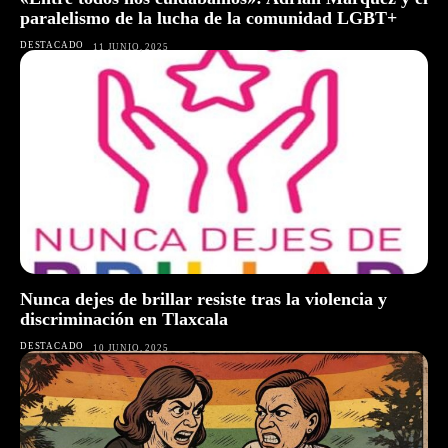
paralelismo de la lucha de la comunidad LGBT+
DESTACADO
11 JUNIO, 2025
Nunca dejes de brillar resiste tras la violencia y
discriminación en Tlaxcala
DESTACADO
10 JUNIO, 2025