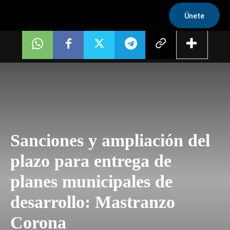
Únete
Sanciones y ampliación del
plazo para entrega de
planes municipales de
desarrollo: Mastranzo
Corona