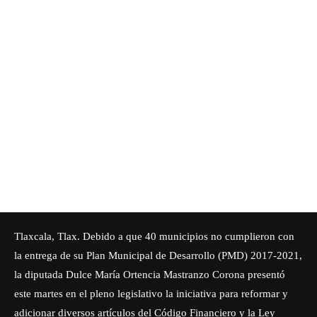
Tlaxcala, Tlax. Debido a que 40 municipios no cumplieron con
la entrega de su Plan Municipal de Desarrollo (PMD) 2017-2021,
la diputada Dulce María Ortencia Mastranzo Corona presentó
este martes en el pleno legislativo la iniciativa para reformar y
adicionar diversos artículos del Código Financiero y la Ley