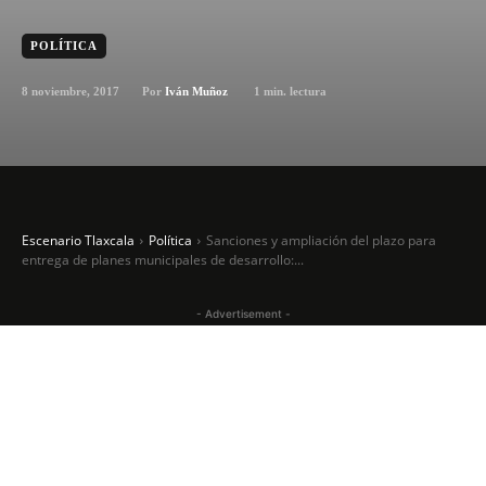
POLÍTICA
8 noviembre, 2017
1
min. lectura
Por
Iván Muñoz
Escenario Tlaxcala
Política
Sanciones y ampliación del plazo para
entrega de planes municipales de desarrollo:...
- Advertisement -