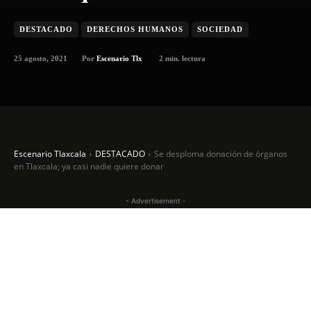
DESTACADO
DERECHOS HUMANOS
SOCIEDAD
25 agosto, 2021
2
min. lectura
Por
Escenario Tlx
Escenario Tlaxcala
DESTACADO
Se desploma donación de órganos
en Tlaxcala; ya casi nadie quiere donar
- Advertisement -