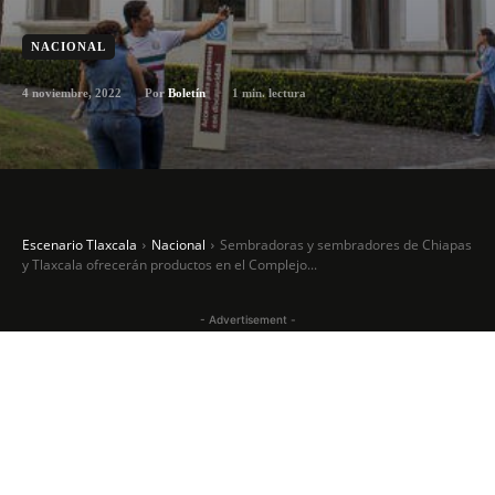
NACIONAL
4 noviembre, 2022
1
min. lectura
Por
Boletín
Escenario Tlaxcala
Nacional
Sembradoras y sembradores de Chiapas
y Tlaxcala ofrecerán productos en el Complejo...
- Advertisement -