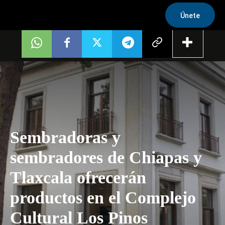
Únete
Sembradoras y
sembradores de Chiapas y
Tlaxcala ofrecerán
productos en el Complejo
Cultural Los Pinos