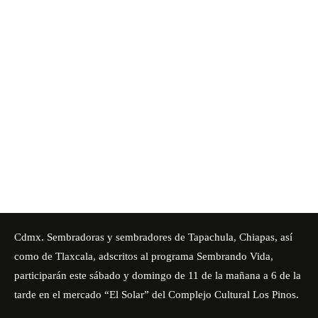
Cdmx. Sembradoras y sembradores de Tapachula, Chiapas, así
como de Tlaxcala, adscritos al
programa Sembrando Vida
,
participarán este sábado y domingo de 11 de la mañana a 6 de la
tarde en el mercado “El Solar” del Complejo Cultural Los Pinos.