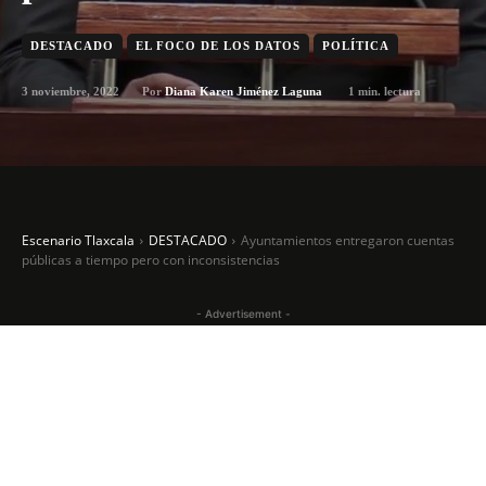
DESTACADO
EL FOCO DE LOS DATOS
POLÍTICA
3 noviembre, 2022
1
min. lectura
Por
Diana Karen Jiménez Laguna
Escenario Tlaxcala
DESTACADO
Ayuntamientos entregaron cuentas
públicas a tiempo pero con inconsistencias
- Advertisement -