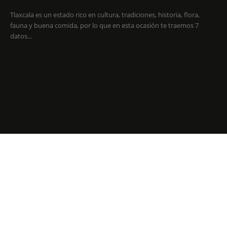
Tlaxcala es un estado rico en cultura, tradiciones, historia, flora,
fauna y buena comida, por lo que en esta ocasión te traemos 7
datos...