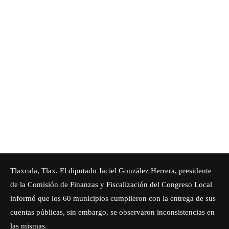
Tlaxcala, Tlax. El diputado Jaciel González Herrera, presidente
de la Comisión de Finanzas y Fiscalización del
Congreso
Local
informó que los 60 municipios cumplieron con la entrega de sus
cuentas públicas, sin embargo, se observaron inconsistencias en
las mismas.