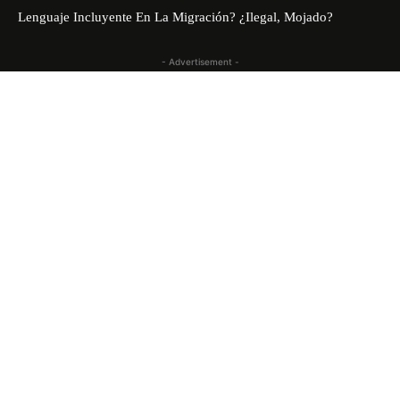
Lenguaje Incluyente En La Migración? ¿Ilegal, Mojado?
- Advertisement -