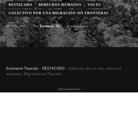
DESTACADO
DERECHOS HUMANOS
VOCES
COLECTIVO POR UNA MIGRACIÓN SIN FRONTERAS
28 julio, 2021
4
min. lectura
Por
Escenario Tlx
Escenario Tlaxcala
DESTACADO
Sobre los que se van, sobre los
ausentes. Migración en Tlaxcala
- Advertisement -