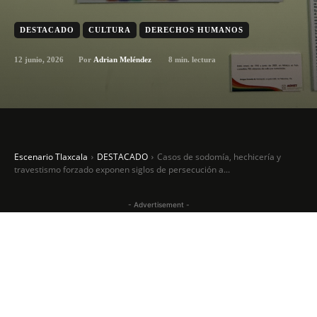
DESTACADO
CULTURA
DERECHOS HUMANOS
12 junio, 2026
8
min. lectura
Por
Adrian Meléndez
Escenario Tlaxcala
DESTACADO
Casos de sodomía, hechicería y
travestismo forzado exponen siglos de persecución a...
- Advertisement -