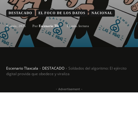
DESTACADO
EL FOCO DE LOS DATOS
NACIONAL
9 junio, 2026
13
min. lectura
Por
Escenario Tlx
Escenario Tlaxcala
DESTACADO
Soldados del algoritmo: El ejército
digital provida que obedece y viraliza
- Advertisement -