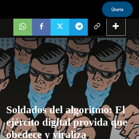
Únete
Soldados del algoritmo: El
ejército digital provida que
obedece y viraliza