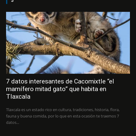
3
7 datos interesantes de Cacomixtle “el
mamífero mitad gato” que habita en
Tlaxcala
Tlaxcala es un estado rico en cultura, tradiciones, historia, flora,
fauna y buena comida, por lo que en esta ocasión te traemos 7
datos...