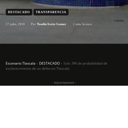
DESTACADO
TRANSPARENCIA
17 julio, 2018
2
min. lectura
Por
Yoselin Ivette Gamez
Escenario Tlaxcala
DESTACADO
Solo .9% de probabilidad de
esclarecimiento de un delito en Tlaxcala
- Advertisement -