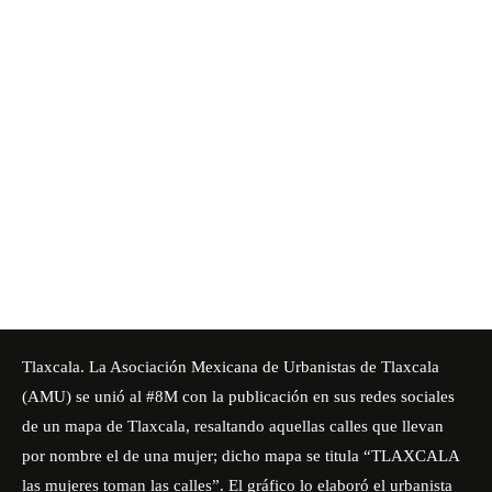
Tlaxcala. La Asociación Mexicana de Urbanistas de Tlaxcala
(AMU) se unió al #8M con la publicación en sus redes sociales
de un mapa de Tlaxcala, resaltando aquellas calles que llevan
por nombre el de una mujer; dicho mapa se titula “TLAXCALA
las mujeres toman las calles”. El gráfico lo elaboró el urbanista