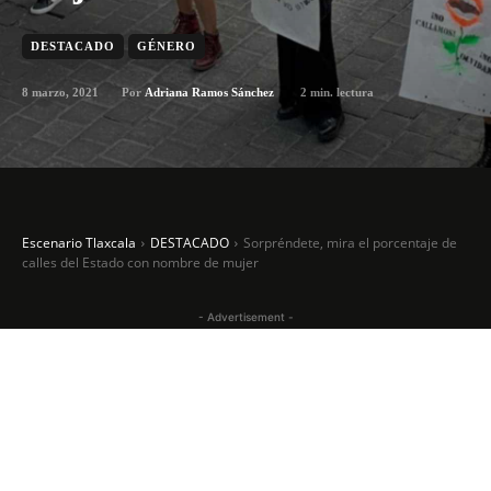
DESTACADO
GÉNERO
8 marzo, 2021
2
min. lectura
Por
Adriana Ramos Sánchez
Escenario Tlaxcala
DESTACADO
Sorpréndete, mira el porcentaje de
calles del Estado con nombre de mujer
- Advertisement -