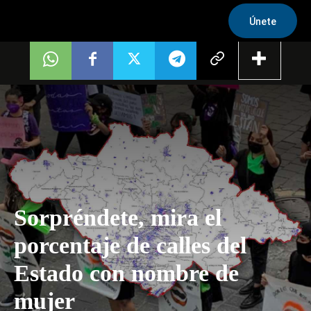
Únete
Sorpréndete, mira el
porcentaje de calles del
Estado con nombre de
mujer