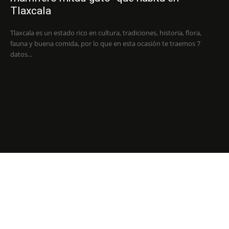
Tlaxcala
Tlaxcala es un estado rico en cultura, tradiciones, historia, flora,
fauna y buena comida, por lo que en esta ocasión te traemos 7
datos...