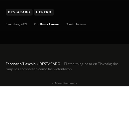
DESTACADO
GÉNERO
5 octubre, 2020
3
min. lectura
Por
Dania Corona
Escenario Tlaxcala
DESTACADO
El stealthing pasa en Tlaxcala; dos
mujeres comparten cómo las violentaron
- Advertisement -