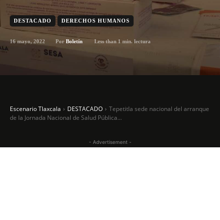
DESTACADO
DERECHOS HUMANOS
16 mayo, 2022
Less than 1
min. lectura
Por
Boletín
Escenario Tlaxcala
DESTACADO
Tepetitla sede nacional del arranque
de la Jornada Nacional de Salud Pública...
- Advertisement -