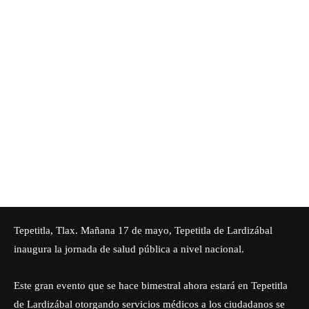
Tepetitla, Tlax. Mañana 17 de mayo, Tepetitla de Lardizábal
inaugura la jornada de salud pública a nivel nacional.
Este gran evento que se hace bimestral ahora estará en Tepetitla
de Lardizábal otorgando servicios médicos a los ciudadanos se