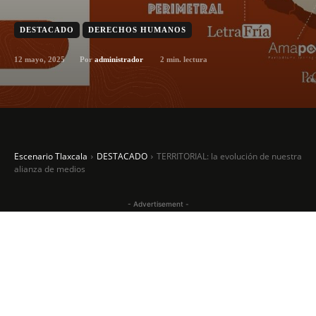
DESTACADO
DERECHOS HUMANOS
12 mayo, 2025
2
min. lectura
Por
administrador
Escenario Tlaxcala
DESTACADO
TERRITORIAL: la evolución de nuestra
alianza de medios
- Advertisement -