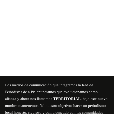
Los medios de comunicación que integramos la Red de
Periodistas de a Pie anunciamos que evolucionamos como
alianza y ahora nos llamamos
TERRITORIAL
, bajo este nuevo
nombre mantenemos fiel nuestro objetivo: hacer un periodismo
local honesto, riguroso y comprometido con las comunidades