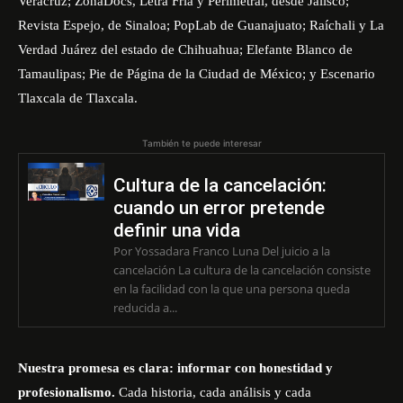
Veracruz;
ZonaDocs
,
Letra Fría
y
Perimetral
, desde Jalisco;
Revista Espejo
, de Sinaloa;
PopLab
de Guanajuato;
Raíchali
y
La
Verdad Juárez
del estado de Chihuahua;
Elefante Blanco
de
Tamaulipas;
Pie de Página
de la Ciudad de México; y
Escenario
Tlaxcala
de Tlaxcala.
También te puede interesar
Cultura de la cancelación:
cuando un error pretende
definir una vida
Por Yossadara Franco Luna Del juicio a la
cancelación La cultura de la cancelación consiste
en la facilidad con la que una persona queda
reducida a...
Nuestra promesa es clara: informar con honestidad y
profesionalismo.
Cada historia, cada análisis y cada