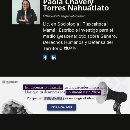
Paola Chavely
Torres Nahuatlato
https://linktr.ee/paolatorres07
Lic. en Sociología | Tlaxcalteca |
Mamá | Escribo e investigo para el
medio @escenariotlx sobre Género,
Derechos Humanos y Defensa del
Territorio.📷🔎📝