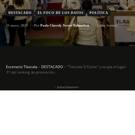
DESTACADO
EL FOCO DE LOS DATOS
POLÍTICA
31 mayo, 2022
1
min. lectura
Por
Paola Chavely Torres Nahuatlato
Escenario Tlaxcala
DESTACADO
"Tlaxcala Sí Existe" y ocupa el lugar
31 del ranking de promoción...
- Advertisement -