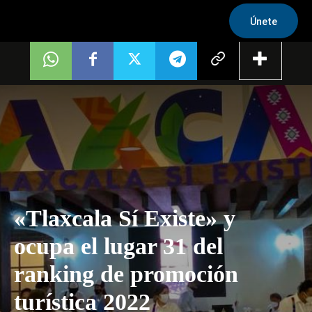
Únete
«Tlaxcala Sí Existe» y
ocupa el lugar 31 del
ranking de promoción
turística 2022