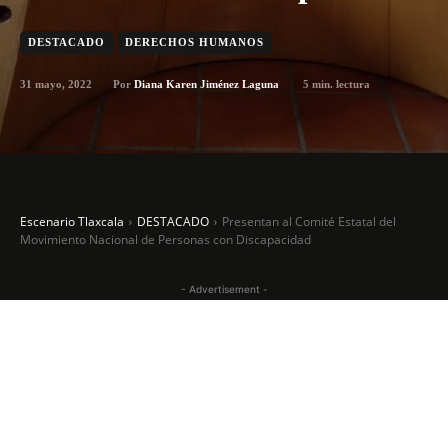
DESTACADO
DERECHOS HUMANOS
31 mayo, 2022
5
min. lectura
Por
Diana Karen Jiménez Laguna
Escenario Tlaxcala
DESTACADO
Presentan al Comité Estatal del
Movimiento Nacional de Personas con Discapacidad
- Advertisement -