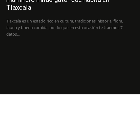
Tlaxcala
Tlaxcala es un estado rico en cultura, tradiciones, historia, flora,
fauna y buena comida, por lo que en esta ocasión te traemos 7
datos...