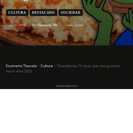
CULTURA
DESTACADO
SOCIEDAD
7 enero, 2021
3
min. lectura
Por
Escenario Tlx
Escenario Tlaxcala
Cultura
Tlaxcaltecas: 5 cosas que nos gustaría
hacer este 2021
- Advertisement -