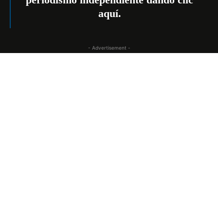
aquí
.
- Advertisement -