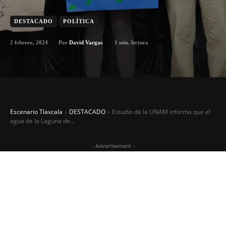
DESTACADO
POLÍTICA
2 febrero, 2024
1
min. lectura
Por
David Vargas
Escenario Tlaxcala
DESTACADO
Estudio de la UNAM informa que el
agua de la Laguna de...
- Advertisement -