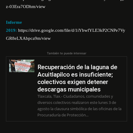
z-03Era7ODhm/view
Informe
2019:
https://drive.google.com/file/d/1iYbwfYLE3kP2CNPe7Vy
GR8eLXAbpca9m/view
También te puede interesar
Recuperación de la laguna de
Acuitlapilco es insuficiente;
colectivos exigen detener
descargas municipales
Tlaxcala, Tlax.- Ciudadanos, comunidades y
diversos colectivos realizaron este lunes 3 de
agosto la clausura simbólica de las oficinas de la
Procuraduría de Protección...