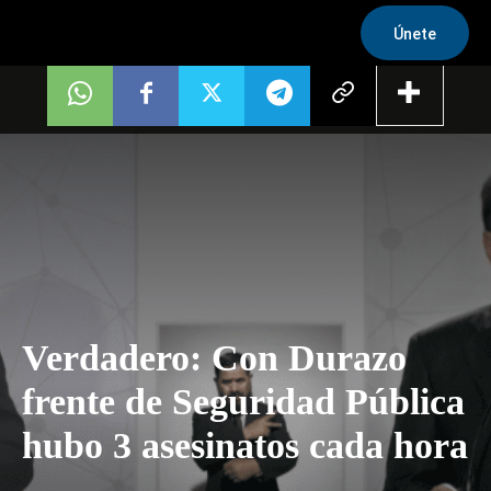
Únete
Verdadero: Con Durazo
frente de Seguridad Pública
hubo 3 asesinatos cada hora