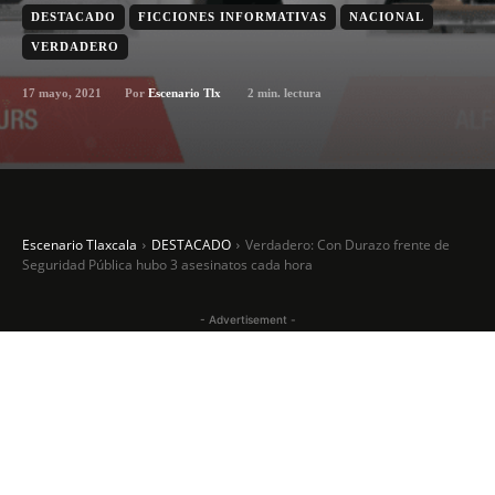
DESTACADO
FICCIONES INFORMATIVAS
NACIONAL
VERDADERO
17 mayo, 2021
2
min. lectura
Por
Escenario Tlx
Escenario Tlaxcala
DESTACADO
Verdadero: Con Durazo frente de
Seguridad Pública hubo 3 asesinatos cada hora
- Advertisement -