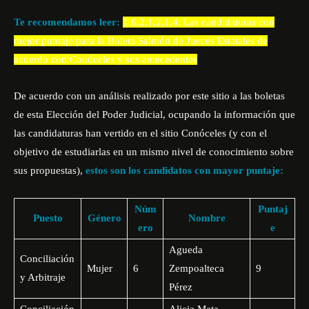
Te recomendamos leer:
1,6,2,1,2,1,4: Las candidaturas con
mejor puntaje para la Boleta Salmón de Jueces Estatales de
acuerdo con Conóceles y sus antecedentes
De acuerdo con un análisis realizado por este sitio a las boletas
de esta Elección del Poder Judicial, ocupando la información que
las candidaturas han vertido en el sitio
Conóceles
(y con el
objetivo de estudiarlas en un mismo nivel de conocimiento sobre
sus propuestas),
estos son los candidatos con mayor puntaje:
Núm
Puntaj
Puesto
Género
Nombre
ero
e
Agueda
Conciliación
Mujer
6
Zempoalteca
9
y Arbitraje
Pérez