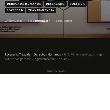
DERECHOS HUMANOS
DESTACADO
POLÍTICA
SOCIEDAD
TRANSPARENCIA
23 mayo, 2025
2
min. lectura
Por
administrador
Escenario Tlaxcala
Derechos Humanos
6, 3, 14: los candidatos mejor
calificados para las Magistraturas del Tribunal...
- Advertisement -