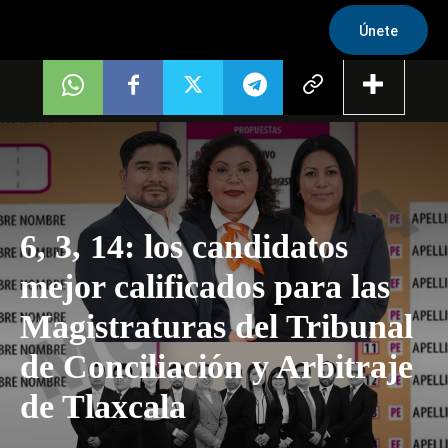
Únete
6, 3, 14: los candidatos
mejor calificados para las
Magistraturas del Tribunal
de Conciliación y Arbitraje
de Tlaxcala