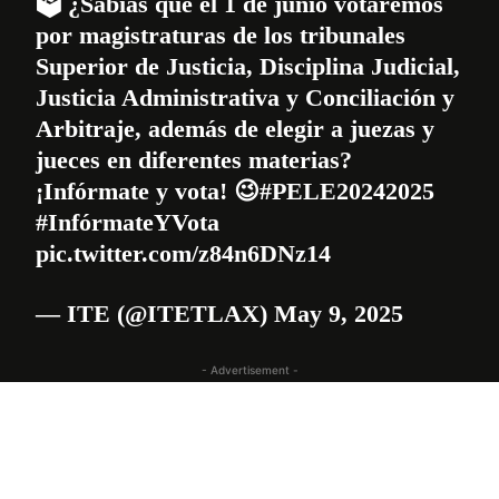
🗳️ ¿Sabías que el 1 de junio votaremos
por magistraturas de los tribunales
Superior de Justicia, Disciplina Judicial,
Justicia Administrativa y Conciliación y
Arbitraje, además de elegir a juezas y
jueces en diferentes materias?
¡Infórmate y vota! 😉
#PELE20242025
#InfórmateYVota
pic.twitter.com/z84n6DNz14
— ITE (@ITETLAX)
May 9, 2025
- Advertisement -