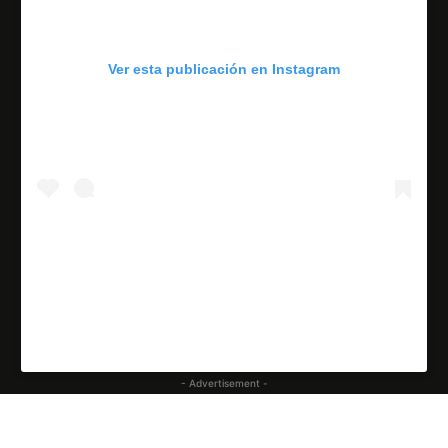
Ver esta publicación en Instagram
#LaBellezaDeLoPequeño #Tlaxcala✨🖤✨
Una publicación compartida de
(@n
Nydia Cano
- Advertisement -