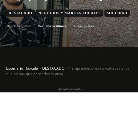
DESTACADO
NEGOCIOS Y MARCAS LOCALES
SOCIEDAD
26 octubre, 2020
4
min. lectura
Por
Rebeca Muñoz
Escenario Tlaxcala
DESTACADO
4 emprendedores tlaxcaltecas a los
que no hay que perderles la pista
- Advertisement -