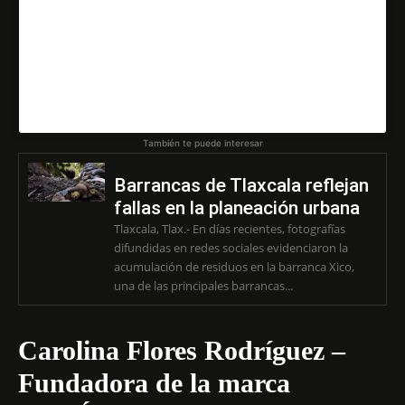
Amo y honro mi taller ♥️ Celebro dos años llenos de amor
y de trabajo ✨ Fotografía: @edergarciame
Una publicación compartida de
ANTONIO GUTIÉRREZ
También te puede interesar
Barrancas de Tlaxcala reflejan
fallas en la planeación urbana
Tlaxcala, Tlax.- En días recientes, fotografías
difundidas en redes sociales evidenciaron la
acumulación de residuos en la barranca Xico,
una de las principales barrancas...
Carolina Flores Rodríguez –
Fundadora de la marca