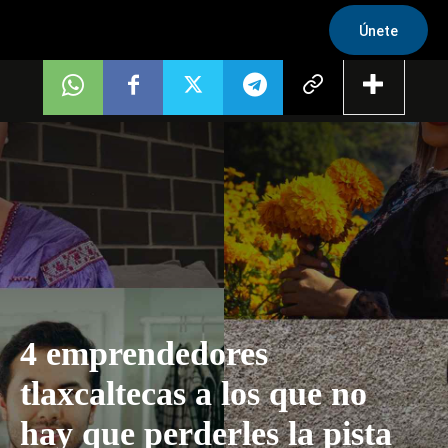
Únete
4 emprendedores
tlaxcaltecas a los que no
hay que perderles la pista