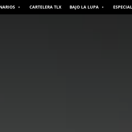
NARIOS
CARTELERA TLX
BAJO LA LUPA
ESPECIA