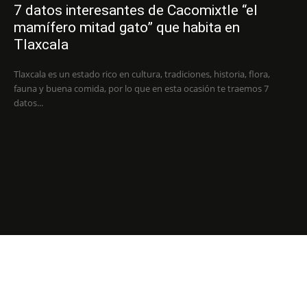
7 datos interesantes de Cacomixtle “el
mamífero mitad gato” que habita en
Tlaxcala
Tlaxcala es un estado rico en cultura, tradiciones, historia, flora,
fauna y buena comida, por lo que en esta ocasión te traemos 7
datos...