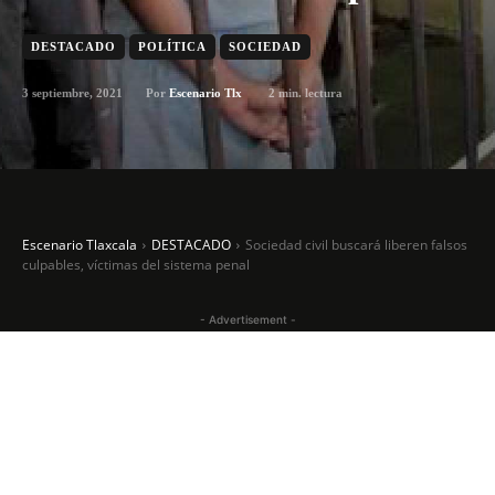
DESTACADO
POLÍTICA
SOCIEDAD
3 septiembre, 2021
2
min. lectura
Por
Escenario Tlx
Escenario Tlaxcala
DESTACADO
Sociedad civil buscará liberen falsos
culpables, víctimas del sistema penal
- Advertisement -