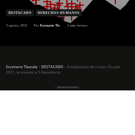
DESTACADO
DERECHOS HUMANOS
3 agosto, 2021
2
min. lectura
Por
Escenario Tlx
Escenario Tlaxcala
DESTACADO
Actualización de cruces: En julio
2021, se asesinó a 5 tlaxcaltecas
- Advertisement -