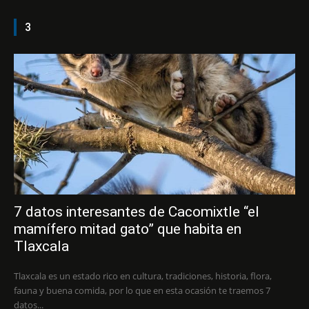
3
7 datos interesantes de Cacomixtle “el
mamífero mitad gato” que habita en
Tlaxcala
Tlaxcala es un estado rico en cultura, tradiciones, historia, flora,
fauna y buena comida, por lo que en esta ocasión te traemos 7
datos...