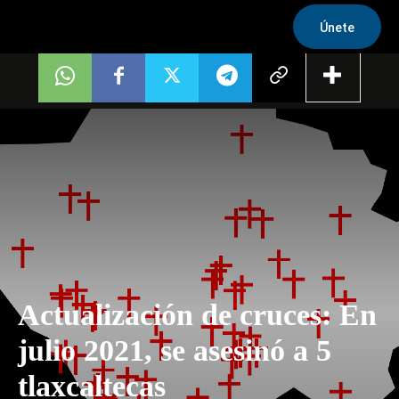
Únete
Actualización de cruces: En
julio 2021, se asesinó a 5
tlaxcaltecas