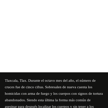
Tlaxcala, Tlax. Durante el octavo mes del año, el número de
cruces fue de cinco cifras. Sobresalen de nueva cuenta los
homicidas con arma de fuego y los cuerpos con signos de tortura
abandonados. Siendo esta última la forma más común de
asesinar para después localizar los cuerpos y sin tener a los